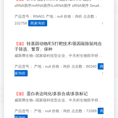
sRNA测序/mRNA测序/LnRNA测序 sRNA测序 Small RNA测序是基于Illumina HiSeq2500测序平台，研究特定组织在特定状态下的所有已知Small RNA，也可以发现新的或特有的Small RNA并预测其靶基因，为研究Small RNA的功能及基因调控机制提供了有力手段
产品货号：RNA01
产地：null
价格：询价
点击数：
102758
商家询价
↑
转基因动物/ES打靶技术/基因敲除鼠纯合
【顶】
子筛选、繁育、保种
威斯腾生物--国家级科技型企业、中关村生物医学研发检测共享平台！
产品货号：
产地：null
价格：询价
点击数：80340
商
家询价
↑
蛋白表达纯化/多肽合成/多肽标记
【顶】
威斯腾生物--国家级科技型企业、中关村生物医学研发检测共享平台！
产品货号：
产地：null
价格：询价
点击数：71589
商
家询价
↑