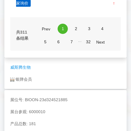
家询价
↑
1
2
3
4
Prev
共311
条结果
...
5
6
7
32
Next
威斯腾生物
银牌会员
展位号: BIOON-23d324521885
展台参观: 6000010
产品总数: 181